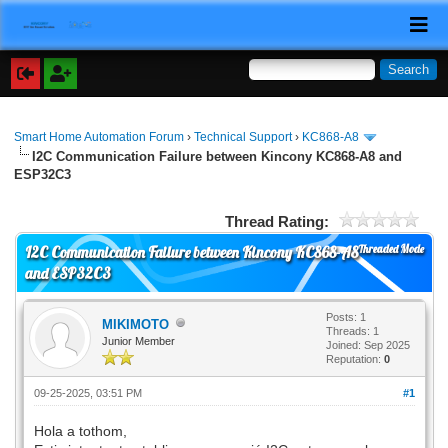
Smart Home Automation Forum
›
Technical Support
›
KC868-A8
I2C Communication Failure between Kincony KC868-A8 and
ESP32C3
Thread Rating:
Threaded Mode
I2C Communication Failure between Kincony KC868-A8
and ESP32C3
Posts: 1
MIKIMOTO
Threads: 1
Junior Member
Joined: Sep 2025
Reputation:
0
09-25-2025, 03:51 PM
#1
Hola a tothom,