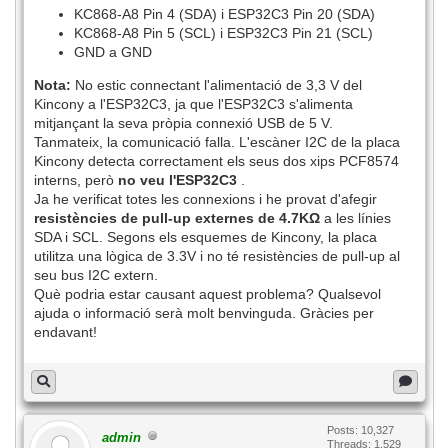
KC868-A8 Pin 4 (SDA) i ESP32C3 Pin 20 (SDA)
KC868-A8 Pin 5 (SCL) i ESP32C3 Pin 21 (SCL)
GND a GND
Nota:
No estic connectant l'alimentació de 3,3 V del
Kincony a l'ESP32C3, ja que l'ESP32C3 s'alimenta
mitjançant la seva pròpia connexió USB de 5 V.
Tanmateix, la comunicació falla. L'escàner I2C de la placa
Kincony detecta correctament els seus dos xips PCF8574
interns, però
no veu l'ESP32C3
.
Ja he verificat totes les connexions i he provat d'afegir
resistències de pull-up externes de 4.7KΩ
a les línies
SDA i SCL. Segons els esquemes de Kincony, la placa
utilitza una lògica de 3.3V i no té resistències de pull-up al
seu bus I2C extern.
Què podria estar causant aquest problema? Qualsevol
ajuda o informació serà molt benvinguda. Gràcies per
endavant!
Posts: 10,327
admin
Threads: 1,529