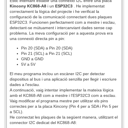
Estic intentant establir una connexió I2C entre una placa
Kincony KC868-A8
i un
ESP32C3
. He implementat
correctament la lògica del projecte i he verificat la
configuració de la comunicació connectant dues plaques
ESP32C3. Funcionen perfectament com a mestre i esclau,
detectant-se mútuament i intercanviant dades sense cap
problema. La meva configuració per a aquesta prova era
una connexió directa pin a pin:
Pin 20 (SDA) a Pin 20 (SDA)
Pin 21 (SCL) a Pin 21 (SCL)
GND a GND
5V a 5V
El meu programa inclou un escàner I2C per detectar
dispositius al bus i una aplicació senzilla per llegir i escriure
dades a l'esclau.
A continuació, vaig intentar implementar la mateixa lògica
amb el KC868-A8 com a mestre i l'ESP32C3 com a esclau.
Vaig modificar el programa mestre per utilitzar els pins
correctes per a la placa Kincony (Pin 4 per a SDA i Pin 5 per
a SCL).
He connectat les plaques de la següent manera, utilitzant el
connector I2C dedicat del KC868-A8: