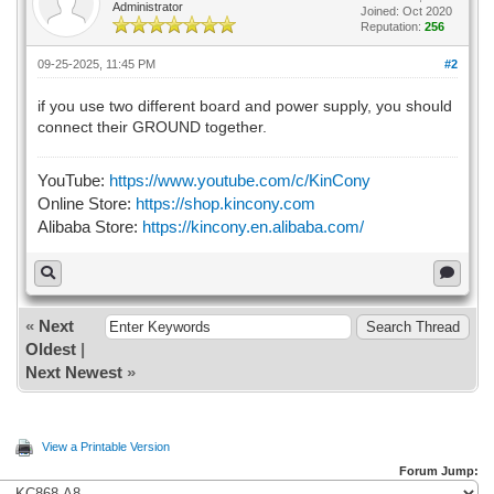
Administrator
Joined: Oct 2020
Reputation:
256
09-25-2025, 11:45 PM
#2
if you use two different board and power supply, you should
connect their GROUND together.
YouTube:
https://www.youtube.com/c/KinCony
Online Store:
https://shop.kincony.com
Alibaba Store:
https://kincony.en.alibaba.com/
«
Next
Oldest
|
Next Newest
»
View a Printable Version
Forum Jump: