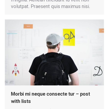
volutpat. Praesent quis maximus nisi.
Morbi mi neque consecte tur – post
with lists