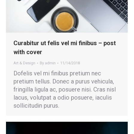
Curabitur ut felis vel mi finibus – post
with cover
Art & Design
By
admin
11/14/2018
Dofelis vel mi finibus pretium nec
pretium tellus. Donec a purus vehicula,
fringilla ligula ac, posuere nisi. Cras nisl
lacus, volutpat a odio posuere, iaculis
sollicitudin purus.