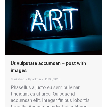
Ut vulputate accumsan – post with
images
Marketing
By
admin
11/08/2018
Phasellus a justo eu sem pulvinar
tincidunt eu ut arcu. Quisque id
accumsan elit. Integer finibus lobortis
fringilla. Aenean tincidunt id velit non